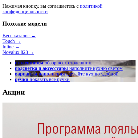
Нажимая кнопку, вы соглашаетесь с
политикой
конфиденциальности
Похожие модели
Весь каталог →
Touch
→
Inline
→
Novalux 823
→
столешницы
обзор всех столешниц
подсветка и аксессуары
наполните кухню светом
варианты наполнения
сделайте кухню удобной
ручки
показать все ручки
Акции