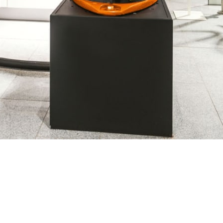
рестаём держать руку на пульсе развития новых технологий.
 которой наши кухни тестируются в расчете на срок эксплуа