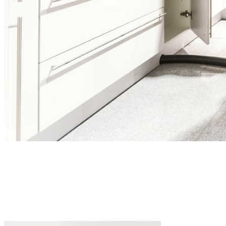
Ради этой цели мы уже проделали огромную работу и не пе
качества и даже собственная испытательная лаборатория, в