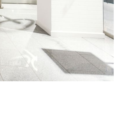
 У нас имеются все возможные сертификаты соответствия
тации минимум 15 лет.