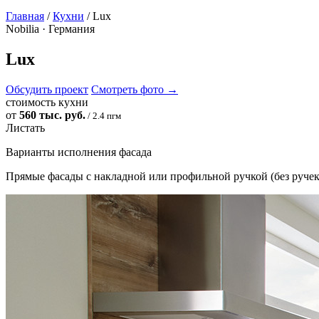
Главная
/
Кухни
/ Lux
Nobilia · Германия
Lux
Обсудить проект
Смотреть фото
→
стоимость кухни
от
560 тыс. руб.
/ 2.4 пгм
Листать
Варианты исполнения фасада
Прямые фасады с накладной или профильной ручкой (без ручек)