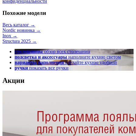
конфиденциальности
Похожие модели
Весь каталог →
Nordic новинка
→
Inox
→
Structura 2025
→
столешницы
обзор всех столешниц
подсветка и аксессуары
наполните кухню светом
варианты наполнения
сделайте кухню удобной
ручки
показать все ручки
Акции