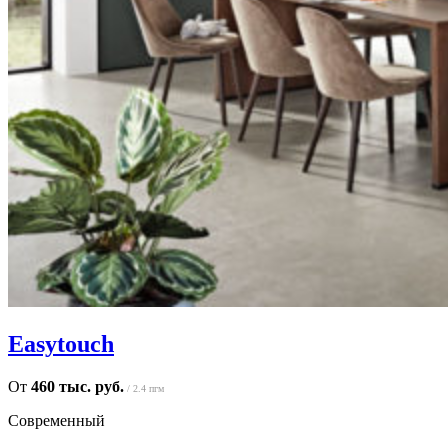
Easytouch
От
460 тыс. руб.
/ 2.4 пгм
Современный