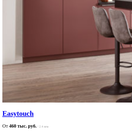
Easytouch
От
460 тыс. руб.
/ 2.4 пгм