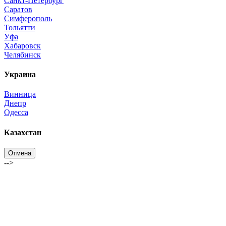
Санкт-Петербург
Саратов
Симферополь
Тольятти
Уфа
Хабаровск
Челябинск
Украина
Винница
Днепр
Одесса
Казахстан
Отмена
-->