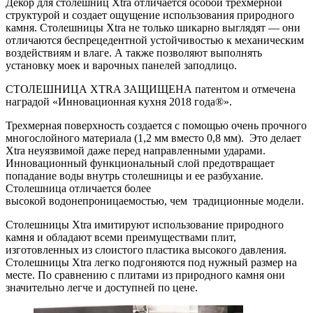
Декор для столешниц Xtra отличается особой трехмерной
структурой и создает ощущение использования природного
камня. Столешницы Xtra не только шикарно выглядят — они
отличаются беспрецедентной устойчивостью к механическим
воздействиям и влаге. А также позволяют выполнять
установку моек и варочных панелей заподлицо.
СТОЛЕШНИЦА XTRA ЗАЩИЩЕНА патентом и отмечена
наградой «Инновационная кухня 2018 года®».
Трехмерная поверхность создается с помощью очень прочного
многослойного материала (1,2 мм вместо 0,8 мм). Это делает
Xtra неуязвимой даже перед направленными ударами.
Инновационный функциональный слой предотвращает
попадание воды внутрь столешницы и ее разбухание.
Столешница отличается более
высокой водонепроницаемостью, чем традиционные модели.
Столешницы Xtra имитируют использование природного
камня и обладают всеми преимуществами плит,
изготовленных из слоистого пластика высокого давления.
Столешницы Xtra легко подгоняются под нужный размер на
месте. По сравнению с плитами из природного камня они
значительно легче и доступней по цене.