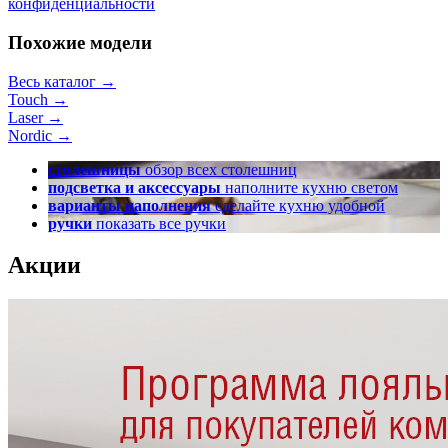
конфиденциальности
Похожие модели
Весь каталог →
Touch
→
Laser
→
Nordic
→
столешницы
обзор всех столешниц
подсветка и аксессуары
наполните кухню светом
варианты наполнения
сделайте кухню удобной
ручки
показать все ручки
Акции